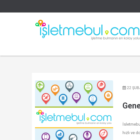
22 ŞUB
Gene
İsletmebul
hızlı ve d