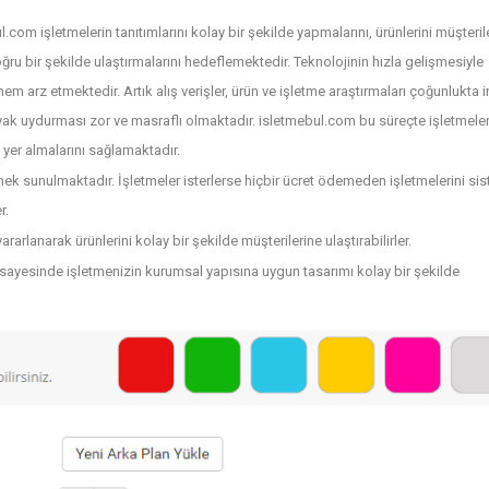
.com işletmelerin tanıtımlarını kolay bir şekilde yapmalarını, ürünlerini müşteril
oğru bir şekilde ulaştırmalarını hedeflemektedir. Teknolojinin hızla gelişmesiyle
nem arz etmektedir. Artık alış verişler, ürün ve işletme araştırmaları çoğunlukta i
yak uydurması zor ve masraflı olmaktadır. isletmebul.com bu süreçte işletmele
 yer almalarını sağlamaktadır.
ek sunulmaktadır. İşletmeler isterlerse hiçbir ücret ödemeden işletmelerini si
r.
arlanarak ürünlerini kolay bir şekilde müşterilerine ulaştırabilirler.
sayesinde işletmenizin kurumsal yapısına uygun tasarımı kolay bir şekilde