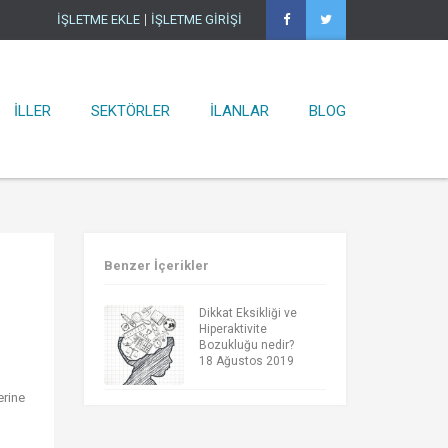
İŞLETME EKLE
İŞLETME GİRİŞİ
Ana Sayfa
×
İşletmeler
Ürünler
İLLER
SEKTÖRLER
İLANLAR
BLOG
İller
Sektörler
İlanlar
Blog
Benzer İçerikler
İşletme Ekle
İşletme Girişi
Dikkat Eksikliği ve
Hiperaktivite
Bozukluğu nedir?
18 Ağustos 2019
erine