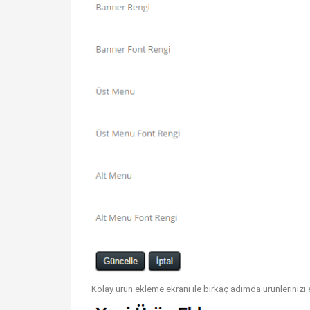
Kolay ürün ekleme ekranı ile birkaç adımda ürünlerinizi ek