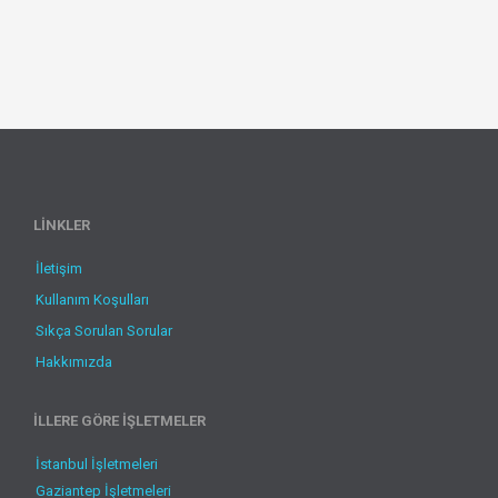
LİNKLER
İletişim
Kullanım Koşulları
Sıkça Sorulan Sorular
Hakkımızda
İLLERE GÖRE İŞLETMELER
İstanbul İşletmeleri
Gaziantep İşletmeleri