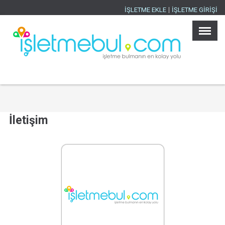
İŞLETME EKLE
İŞLETME GİRİŞİ
Ana Sayfa
×
İşletmeler
Ürünler
İller
Sektörler
İlanlar
Blog
İletişim
İşletme Ekle
İşletme Girişi