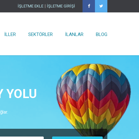
İŞLETME EKLE
İŞLETME GİRİŞİ
Ana Sayfa
×
İşletmeler
Ürünler
İLLER
SEKTÖRLER
İLANLAR
BLOG
İller
Sektörler
İlanlar
Blog
İşletme Ekle
Y YOLU
İşletme Girişi
ğlar.