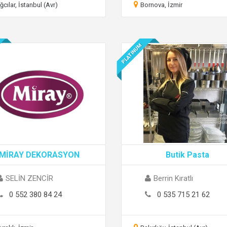
ğcılar, İstanbul (Avr)
Bornova, İzmir
PLATINUM
MİRAY DEKORASYON
Butik Pasta
SELİN ZENCİR
Berrin Kıratlı
0 552 380 84 24
0 535 715 21 62