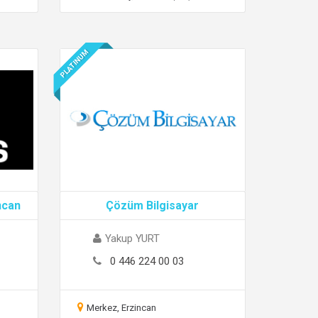
PLATINUM
ncan
Çözüm Bilgisayar
Yakup YURT
0 446 224 00 03
Merkez, Erzincan