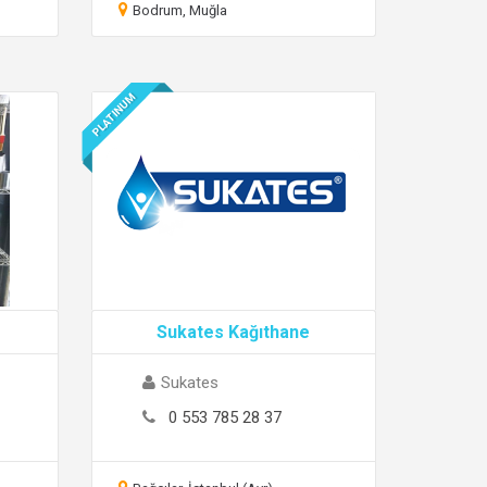
Bodrum, Muğla
PLATINUM
Sukates Kağıthane
Sukates
0 553 785 28 37