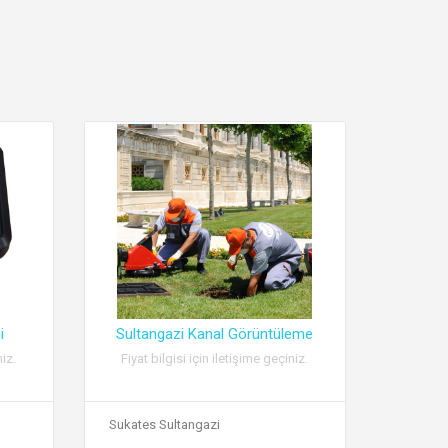
i
Sultangazi Kanal Görüntüleme
niz.
Fiyat bilgisi için iletişime geçiniz.
Sukates Sultangazi