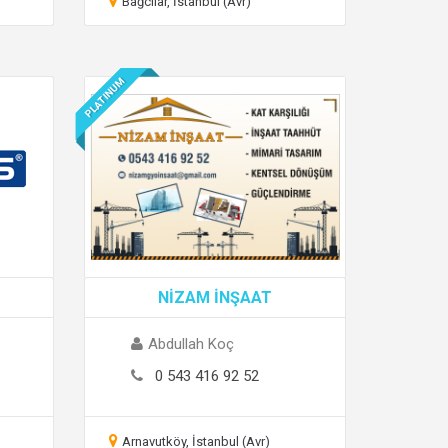
Bağcılar, İstanbul (Avr)
PLATINUM
NİZAM İNŞAAT
Abdullah Koç
0 543 416 92 52
Arnavutköy, İstanbul (Avr)