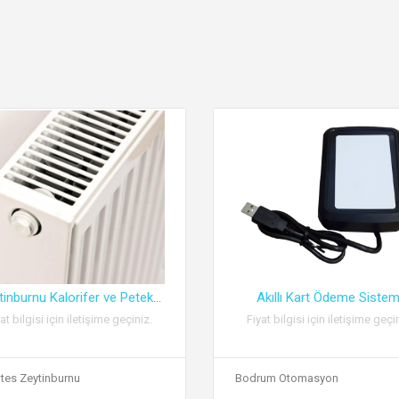
tinburnu Kalorifer ve Petek
...
Akıllı Kart Ödeme Sistem
at bilgisi için iletişime geçiniz.
Fiyat bilgisi için iletişime geçi
tes Zeytinburnu
Bodrum Otomasyon