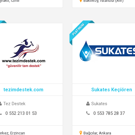
yraklı, İzmir
Bakırköy, İstanbul (Avr)
PLATINUM
tezimdestek.com
Sukates Keçiören
Tez Destek
Sukates
0 552 213 01 53
0 553 785 28 37
rkez, Erzincan
Bağcılar, Ankara