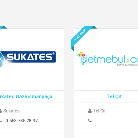
PLATINUM
ukates Gaziosmanpaşa
Tel Çit
Sukates
Tel Çit
0 553 785 28 37