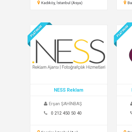
Kadıköy, İstanbul (Asya)
Ba
PLATINUM
PLATINUM
NESS Reklam
Erşan ŞAHİNBAŞ
0 212 450 50 40