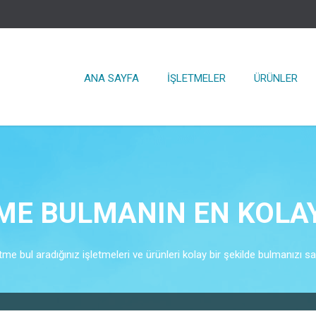
ANA SAYFA
İŞLETMELER
ÜRÜNLER
ME BULMANIN EN KOLA
tme bul aradığınız işletmeleri ve ürünleri kolay bir şekilde bulmanızı sa