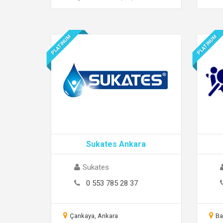
PLATINUM
PLATINUM
Sukates Ankara
Sukates
0 553 785 28 37
Çankaya, Ankara
Ba