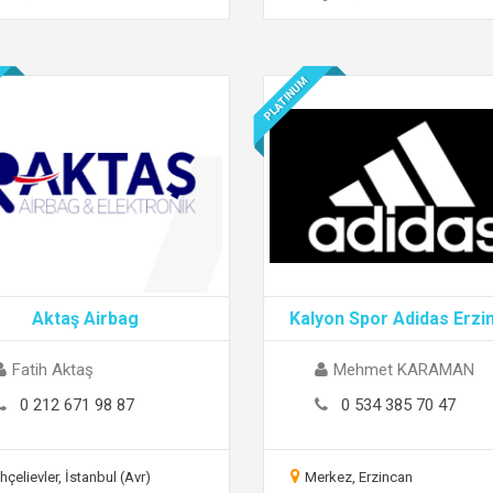
PLATINUM
Aktaş Airbag
Kalyon Spor Adidas Erzi
Fatih Aktaş
Mehmet KARAMAN
0 212 671 98 87
0 534 385 70 47
hçelievler, İstanbul (Avr)
Merkez, Erzincan