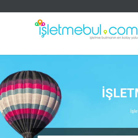
İŞLET
İşle