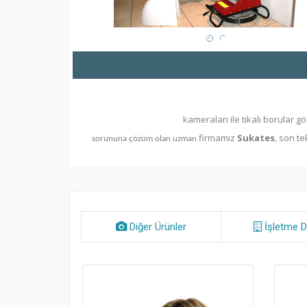
Kanal görüntüleme
kameraları ile tıkalı borular gö
firmamız
Sukates
, son t
sorununa çözüm olan uzman
Diğer Ürünler
İşletme D