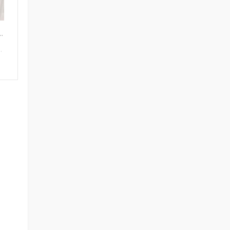
...
.