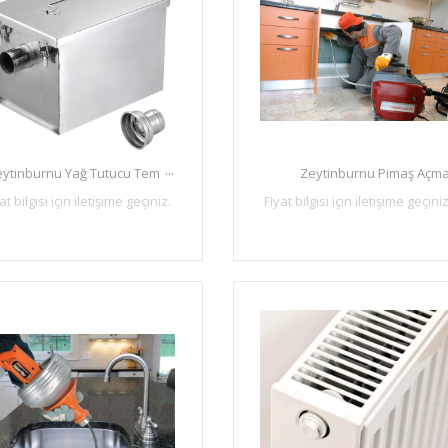
...
eytinburnu Yağ Tutucu Tem
Zeytinburnu Pimaş Açm
at bilgisi için iletişime geçiniz.
Fiyat bilgisi için iletişime geçiniz