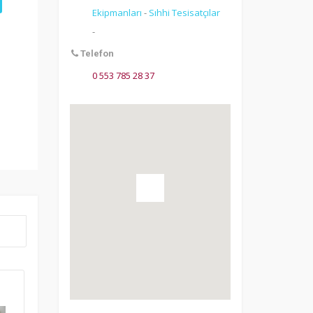
Ekipmanları
-
Sıhhi Tesisatçılar
-
Telefon
0 553 785 28 37
tüleme