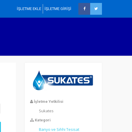
İŞLETME EKLE
İŞLETME GİRİŞİ
×
Ana Sayfa
İşletmeler
Ürünler
İller
Sektörler
İlanlar
Blog
İşletme Yetkilisi
İşletme Ekle
Sukates
İşletme Girişi
Kategori
Banyo ve Sıhhi Tesisat