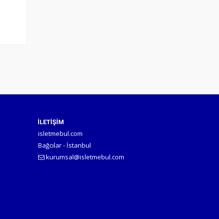
İLETİŞİM
isletmebul.com
Bağcılar
-
İstanbul
kurumsal@isletmebul.com