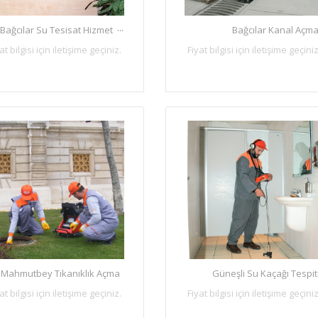
...
Bağcılar Su Tesisat Hizmet
Bağcılar Kanal Açm
at bilgisi için iletişime geçiniz.
Fiyat bilgisi için iletişime geçiniz
Mahmutbey Tıkanıklık Açma
Güneşli Su Kaçağı Tespit
at bilgisi için iletişime geçiniz.
Fiyat bilgisi için iletişime geçiniz