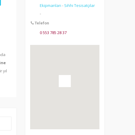
Ekipmanları
-
Sıhhi Tesisatçılar
-
Telefon
0 553 785 28 37
nda
rine
r yıl