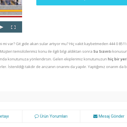
 mi var? Git gide akan sular artıyor mu? Hiç vakit kaybetmeden 444 0 851'i
Müşteri temsilcilerimiz konu ile ilgili bilgi aldıktan sonra
Su Sızıntı
konusu
ltında konutunuza yönlendirsin. Gelen ekiplerimiz konutunuzun
hiç bir ye
ler. İstenildiği takdir de arızanın onarımı da yapılır. Yaptığımız onarım da bi
etayı
Ürün Yorumları
Mesaj Gönder