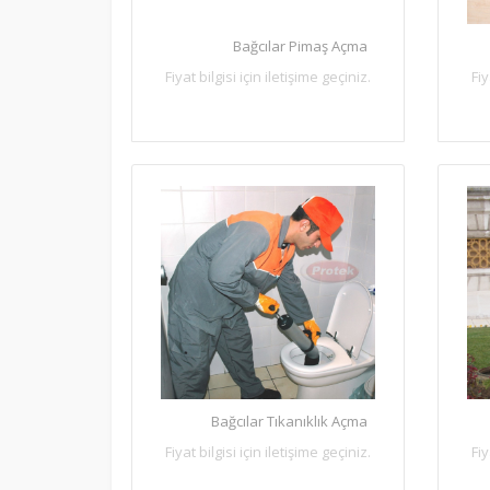
Bağcılar Pimaş Açma
Fiyat bilgisi için iletişime geçiniz.
Fiy
Bağcılar Tıkanıklık Açma
Fiyat bilgisi için iletişime geçiniz.
Fiy