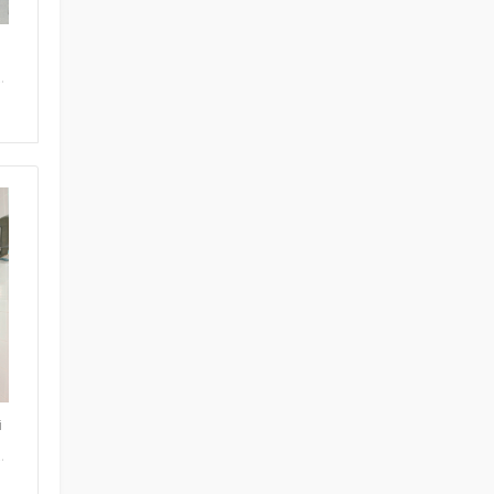
a
.
i
.