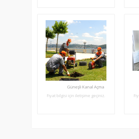
Güneşli Kanal Açma
Fiyat bilgisi için iletişime geçiniz.
Fiy