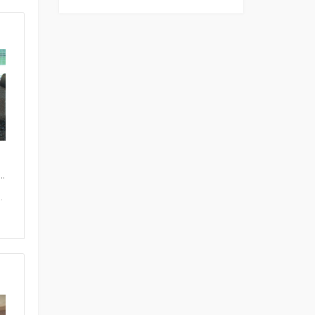
...
.