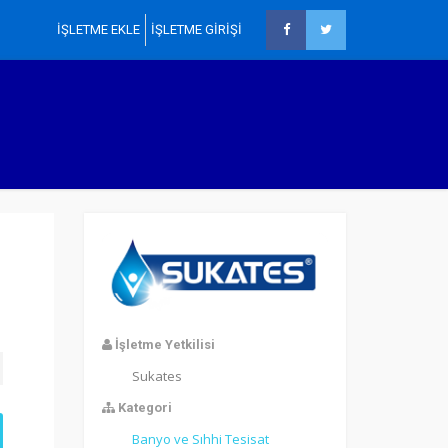
İŞLETME EKLE
İŞLETME GİRİŞİ
×
Ana Sayfa
İşletmeler
Ürünler
İller
Sektörler
İlanlar
Blog
İşletme Yetkilisi
İşletme Ekle
Sukates
İşletme Girişi
Kategori
Banyo ve Sıhhi Tesisat