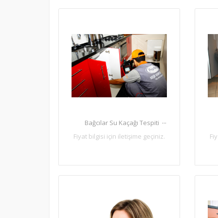
...
Bağcılar Su Kaçağı Tespiti
Fiyat bilgisi için iletişime geçiniz.
Fiy