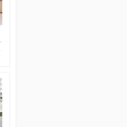
...
.