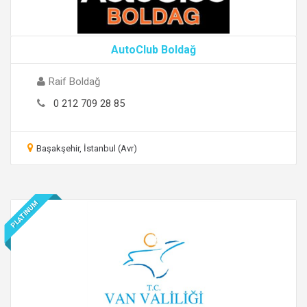
AutoClub Boldağ
Raif Boldağ
0 212 709 28 85
Başakşehir, İstanbul (Avr)
PLATINUM