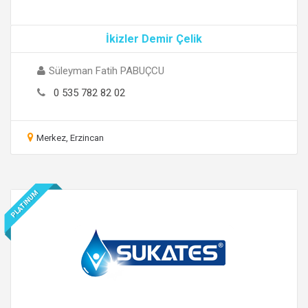
İkizler Demir Çelik
Süleyman Fatih PABUÇCU
0 535 782 82 02
Merkez, Erzincan
PLATINUM