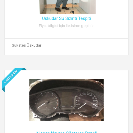
Üsküdar Su Sızıntı Tespiti
Fiyat bilgisi için iletişime geçiniz.
Sukates Üsküdar
İNDIRIM
50
%