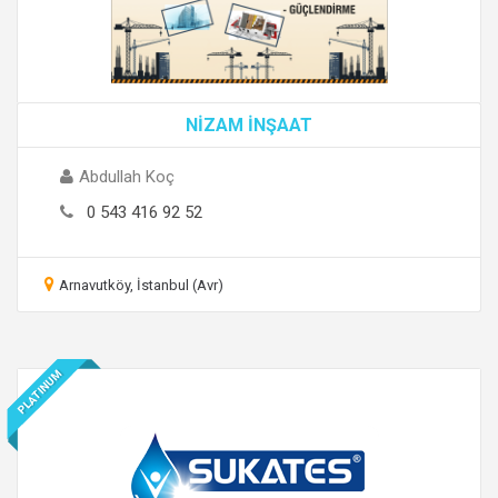
NİZAM İNŞAAT
Abdullah Koç
0 543 416 92 52
Arnavutköy, İstanbul (Avr)
PLATINUM