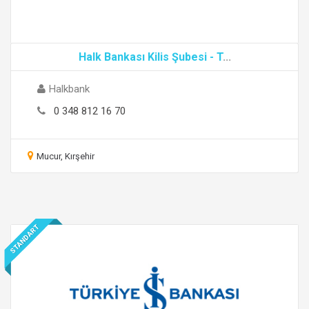
Halk Bankası Kilis Şubesi - T
...
Halkbank
0 348 812 16 70
Mucur, Kırşehir
STANDART