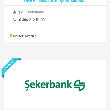
QNB Finansbank Kırşehir Şubesi
...
QNB Finansbank
0 386 212 51 00
Merkez, Kırşehir
STANDART