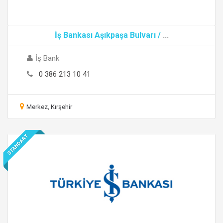
İş Bankası Aşıkpaşa Bulvarı /
...
İş Bank
0 386 213 10 41
Merkez, Kırşehir
STANDART