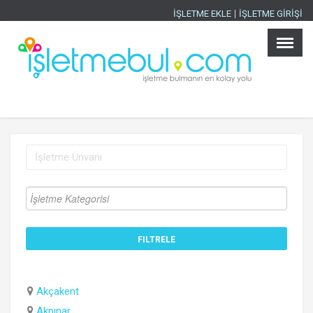
İŞLETME EKLE
İŞLETME GİRİŞİ
Ana Sayfa
×
İşletmeler
Ürünler
İller
Sektörler
İlanlar
Blog
İşletme Ekle
İşletme Girişi
Akçakent
Akpınar