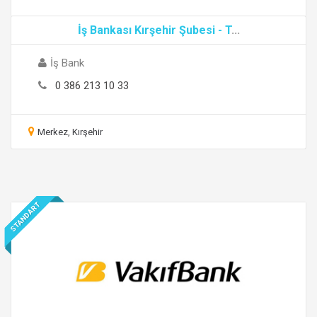
İş Bankası Kırşehir Şubesi - T
...
İş Bank
0 386 213 10 33
Merkez, Kırşehir
STANDART