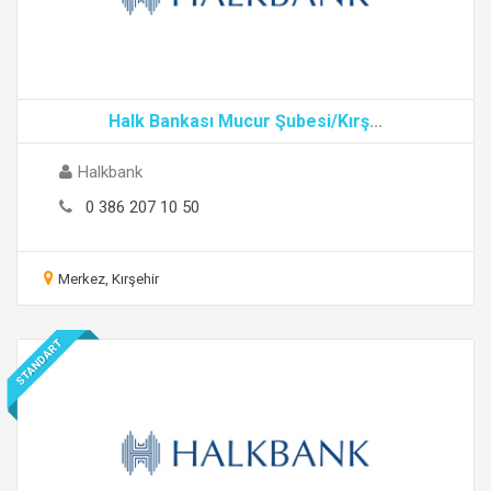
Halk Bankası Mucur Şubesi/Kırş
...
Halkbank
0 386 207 10 50
Merkez, Kırşehir
STANDART