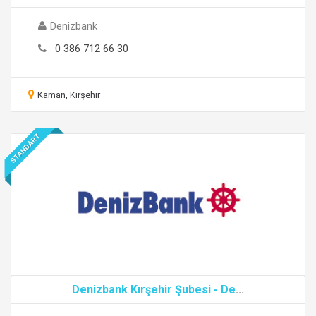
Denizbank
0 386 712 66 30
Kaman, Kırşehir
STANDART
Denizbank Kırşehir Şubesi - De
...