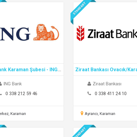
STANDART
ank Karaman Şubesi - ING
...
Ziraat Bankası Ovacık/Ka
ING Bank
Ziraat Bankası
0 338 212 59 46
0 338 411 24 10
rkez, Karaman
Ayrancı, Karaman
STANDART