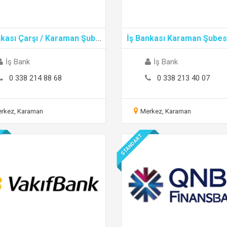
nkası Çarşı / Karaman Şub
...
İş Bankası Karaman Şubesi
İş Bank
İş Bank
0 338 214 88 68
0 338 213 40 07
rkez, Karaman
Merkez, Karaman
STANDART