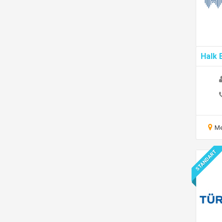
Halk 
Me
STANDART