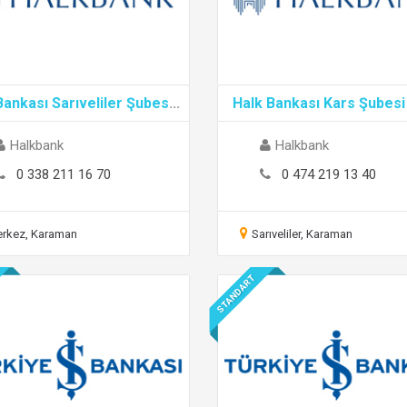
Bankası Sarıveliler Şubes
...
Halk Bankası Kars Şubesi 
Halkbank
Halkbank
0 338 211 16 70
0 474 219 13 40
rkez, Karaman
Sarıveliler, Karaman
STANDART