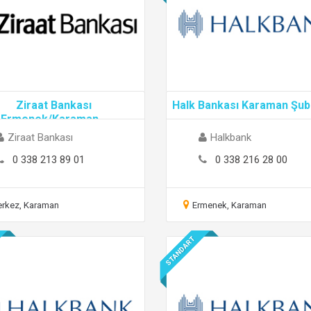
Ziraat Bankası
Halk Bankası Karaman Şub
Ermenek/Karaman
...
Ziraat Bankası
Halkbank
0 338 213 89 01
0 338 216 28 00
rkez, Karaman
Ermenek, Karaman
STANDART