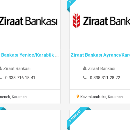
t Bankası Yenice/Karabük
...
Ziraat Bankası Ayrancı/Ka
Ziraat Bankası
Ziraat Bankası
0 338 716 18 41
0 338 311 28 72
menek, Karaman
Kazımkarabekir, Karaman
STANDART