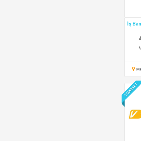
İş Ba
Me
STANDART