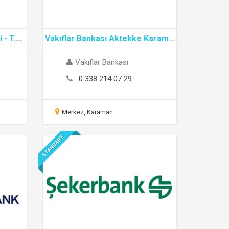
 - T.
...
Vakıflar Bankası Aktekke Karam
...
Vakıflar Bankası
0 338 214 07 29
Merkez, Karaman
STANDART