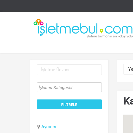
K
Ayrancı