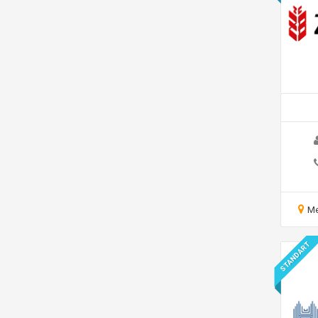
Me
STANDART