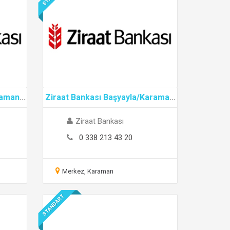
raman
...
Ziraat Bankası Başyayla/Karama
...
Ziraat Bankası
0 338 213 43 20
Merkez, Karaman
STANDART