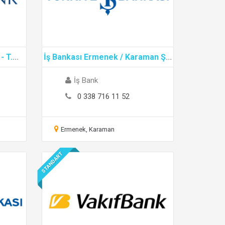
- T.
...
İş Bankası Ermenek / Karaman Ş
...
İş Bank
0 338 716 11 52
Ermenek, Karaman
STANDART