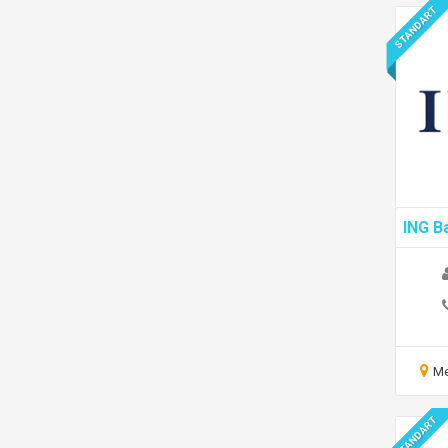
STANDART
ING B
Me
STANDART