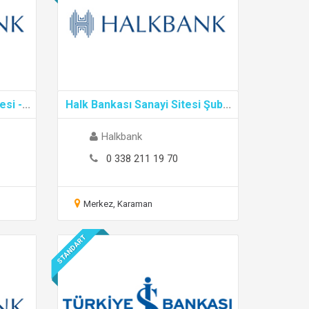
esi -
...
Halk Bankası Sanayi Sitesi Şub
...
Halkbank
0 338 211 19 70
Merkez, Karaman
STANDART