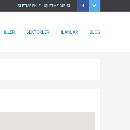
İŞLETME EKLE
İŞLETME GİRİŞİ
Ana Sayfa
×
İşletmeler
Ürünler
İLLER
SEKTÖRLER
İLANLAR
BLOG
İller
Sektörler
İlanlar
Blog
İşletme Ekle
İşletme Girişi