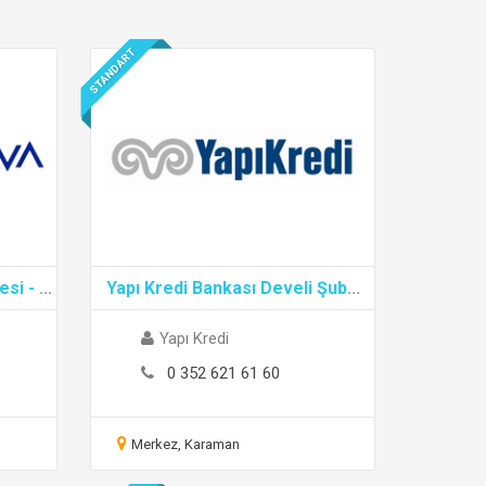
STANDART
esi -
...
Yapı Kredi Bankası Develi Şub
...
Yapı Kredi
0 352 621 61 60
Merkez, Karaman