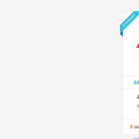
STANDART
Ak
Me