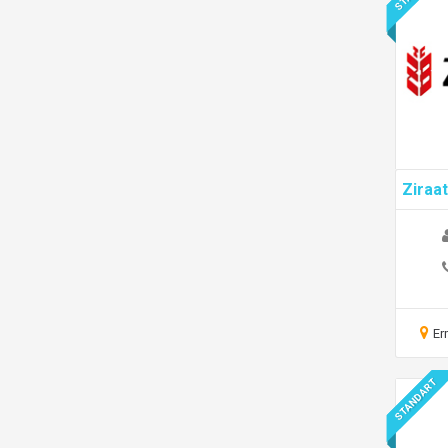
Ziraa
Er
STANDART