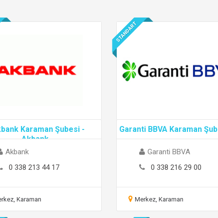
STANDART
bank Karaman Şubesi -
Garanti BBVA Karaman Şub
Akbank
...
Akbank
Garanti BBVA
0 338 213 44 17
0 338 216 29 00
rkez, Karaman
Merkez, Karaman