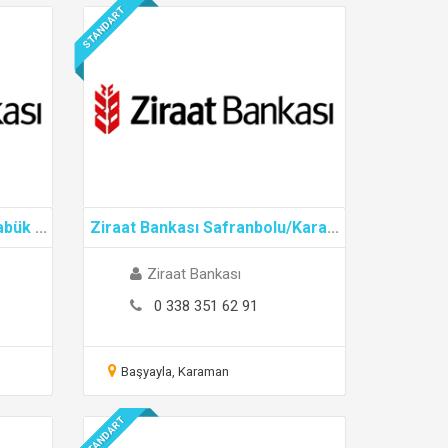
STANDART
rabük
...
Ziraat Bankası Safranbolu/Kara
...
Ziraat Bankası
0 338 351 62 91
Başyayla, Karaman
STANDART