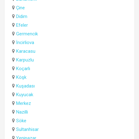
Çine
Didim
Efeler
Germencik
İncirliova
Karacasu
Karpuzlu
Koçarlı
Köşk
Kuşadası
Kuyucak
Merkez
Nazilli
Söke
Sultanhisar
Yenipazar