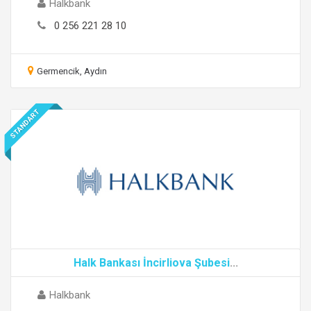
Halkbank
0 256 221 28 10
Germencik, Aydın
STANDART
Halk Bankası İncirliova Şubesi
...
Halkbank