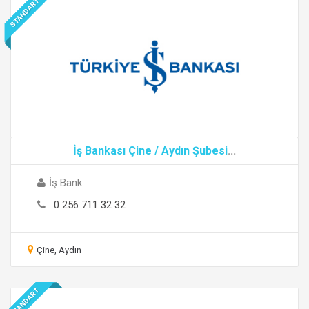
STANDART
İş Bankası Çine / Aydın Şubesi
...
İş Bank
0 256 711 32 32
Çine, Aydın
STANDART