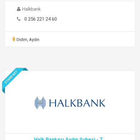
Halkbank
0 256 221 24 60
Didim, Aydın
STANDART
Halk Bankası Aydın Şubesi - T
...