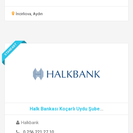
İncirliova, Aydın
STANDART
Halk Bankası Koçarlı Uydu Şube
...
Halkbank
0 256 221 27 10