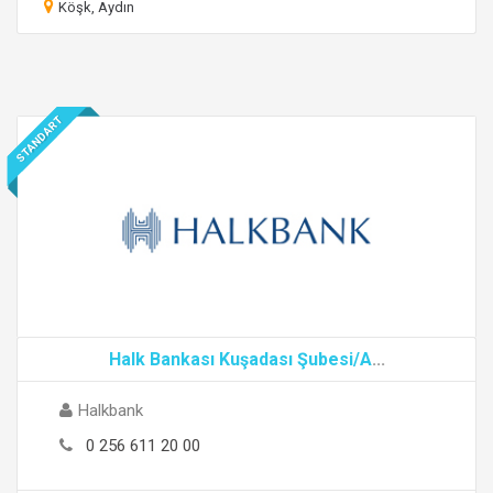
Köşk, Aydın
STANDART
Halk Bankası Kuşadası Şubesi/A
...
Halkbank
0 256 611 20 00