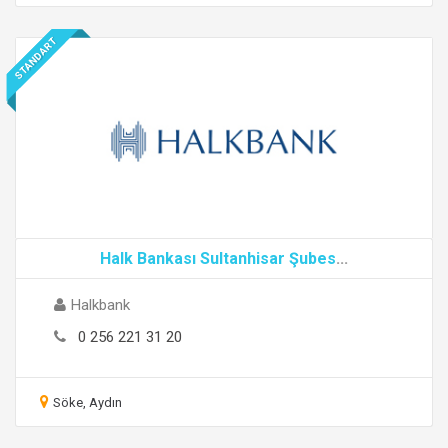
STANDART
Halk Bankası Sultanhisar Şubes
...
Halkbank
0 256 221 31 20
Söke, Aydın