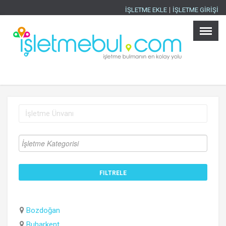
İŞLETME EKLE
İŞLETME GİRİŞİ
Ana Sayfa
×
İşletmeler
Ürünler
İller
Sektörler
İlanlar
Blog
İşletme Ekle
İşletme Girişi
Bozdoğan
Buharkent