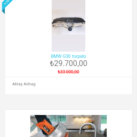
10
%
BMW G30 torpido
₺29.700,00
₺33.000,00
Aktaş Airbag