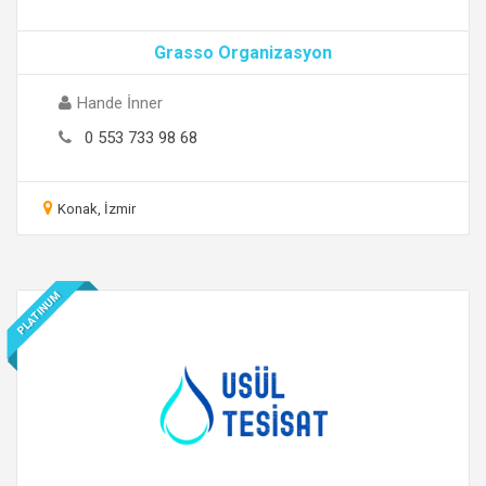
Grasso Organizasyon
Hande İnner
0 553 733 98 68
Konak, İzmir
PLATINUM