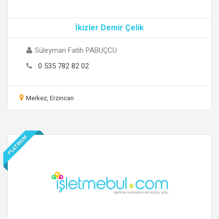
İkizler Demir Çelik
Süleyman Fatih PABUÇCU
0 535 782 82 02
Merkez, Erzincan
PLATINUM