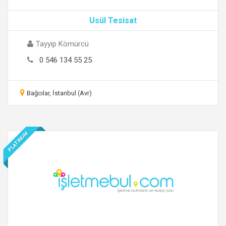
Usül Tesisat
Tayyip Kömürcü
0 546 134 55 25
Bağcılar, İstanbul (Avr)
PLATINUM