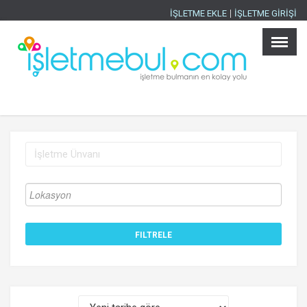
İŞLETME EKLE
İŞLETME GİRİŞİ
Ana Sayfa
×
İşletmeler
Ürünler
İller
Sektörler
İlanlar
Blog
İşletme Ekle
İşletme Girişi