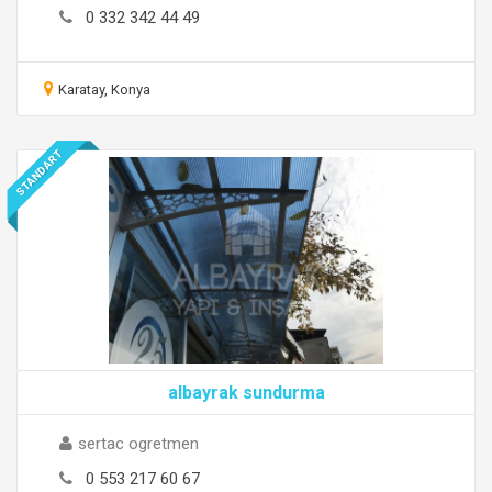
0 332 342 44 49
Karatay, Konya
STANDART
albayrak sundurma
sertac ogretmen
0 553 217 60 67