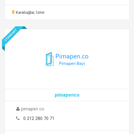
Karabağlar, İzmir
STANDART
pimapenco
pimapen co
0 212 280 70 71