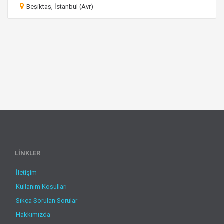
Beşiktaş, İstanbul (Avr)
LİNKLER
İletişim
Kullanım Koşulları
Sıkça Sorulan Sorular
Hakkımızda