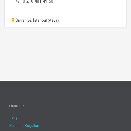
0 216 481 49 50
Ümraniye, İstanbul (Asya)
LİNKLER
İletişim
Kullanım Koşulları