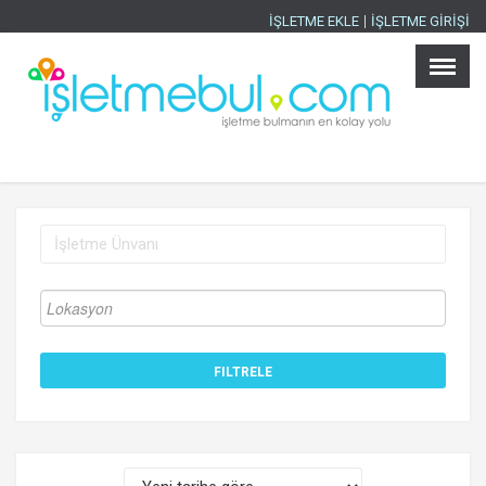
İŞLETME EKLE
İŞLETME GİRİŞİ
Ana Sayfa
×
İşletmeler
Ürünler
İller
Sektörler
İlanlar
Blog
İşletme Ekle
İşletme Girişi